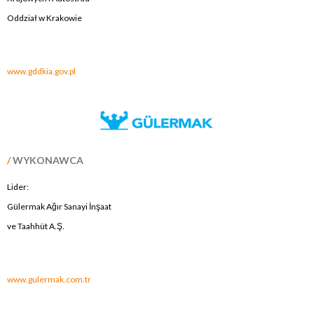
Oddział w Krakowie
.
www.gddkia.gov.pl
/
WYKONAWCA
Lider:
Gülermak Ağır Sanayi İnşaat
ve Taahhüt A.Ş.
.
www.gulermak.com.tr