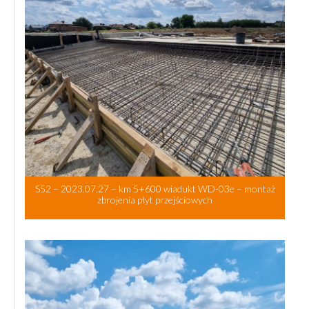
S52 – 2023.07.27 – km 5+600 wiadukt WD-03e – montaż
zbrojenia płyt przejściowych