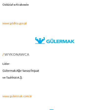
Oddział w Krakowie
.
www.gddkia.gov.pl
/
WYKONAWCA
Lider:
Gülermak Ağır Sanayi İnşaat
ve Taahhüt A.Ş.
.
www.gulermak.com.tr