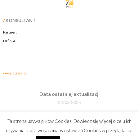
/
KONSULTANT
Partner:
DTŚ S.A.
.
.
www.dts-sa.pl
Data ostatniej aktualizacji
22/05/2025
Liczba odsłon
Ta strona używa plików Cookies. Dowiedz się więcej o celu ich
470322
używania i możliwości zmiany ustawień Cookies w przeglądarce.
Projekt i wykonanie:
Wolfgraf Design