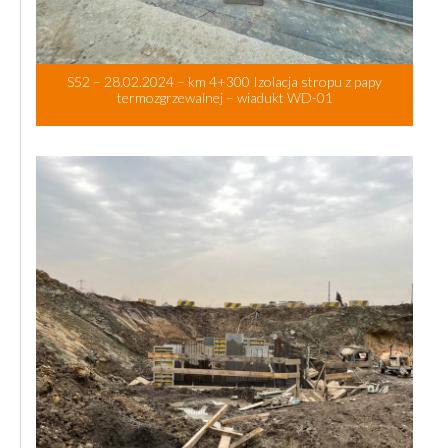
S52 – 28.02.2024 – km 4+300 Izolacja stropu z papy
termozgrzewalnej – wiadukt WD-01