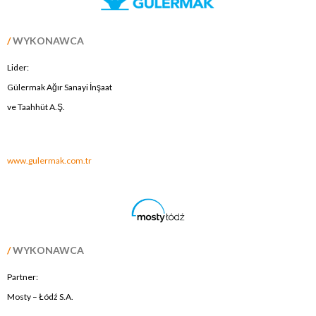
/
WYKONAWCA
Lider:
Gülermak Ağır Sanayi İnşaat
ve Taahhüt A.Ş.
.
www.gulermak.com.tr
/
WYKONAWCA
Partner:
Mosty – Łódź S.A.