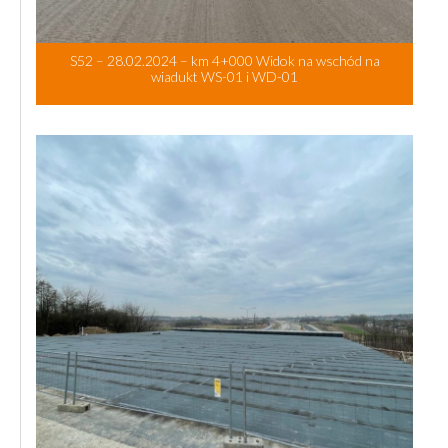
S52 – 28.02.2024 – km 4+000 Widok na wschód na
wiadukt WS-01 i WD-01