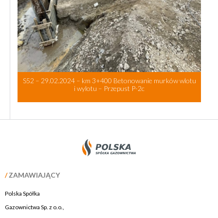
S52 – 29.02.2024 – km 3+400 Betonowanie murków wlotu
i wylotu – Przepust P-2c
/
ZAMAWIAJĄCY
Polska Spółka
Gazownictwa Sp. z o.o.,