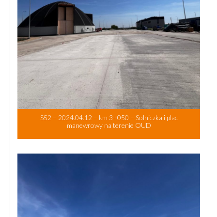
S52 – 2024.04.12 – km 3+050 – Solniczka i plac
manewrowy na terenie OUD