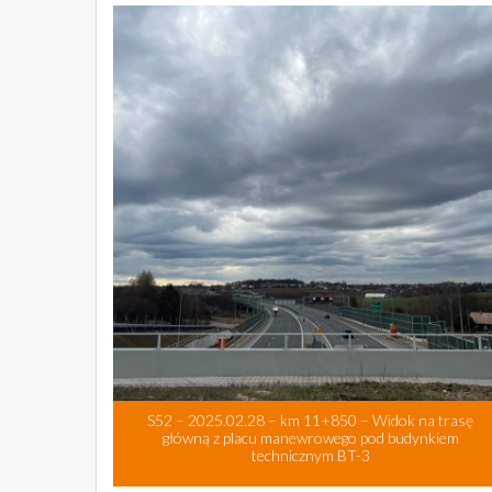
S52 – 2025.02.28 – km 11+850 – Widok na trasę
główną z placu manewrowego pod budynkiem
technicznym BT-3