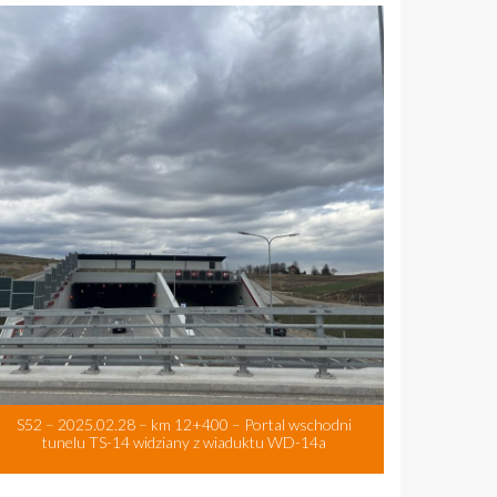
S52 – 2025.02.28 – km 12+400 – Portal wschodni
tunelu TS-14 widziany z wiaduktu WD-14a