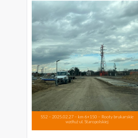
S52 – 2025.02.27 – km 6+150 – Rooty brukarskie
wzdłuż ul. Staropolskiej