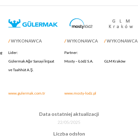
/
WYKONAWCA
/
WYKONAWCA
/
WYKONAWCA
óg
Lider:
Partner:
Gülermak Ağır Sanayi İnşaat
Mosty – Łódź S.A.
GLM Kraków
ve Taahhüt A.Ş.
.
.
.
www.gulermak.com.tr
www.mosty-lodz.pl
Data ostatniej aktualizacji
22/05/2025
Liczba odsłon