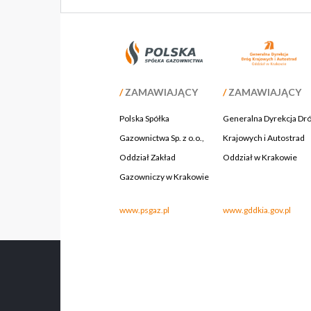
/
ZAMAWIAJĄCY
/
ZAMAWIAJĄCY
Polska Spółka
Generalna Dyrekcja Dr
Gazownictwa Sp. z o.o.,
Krajowych i Autostrad
Oddział Zakład
Oddział w Krakowie
Gazowniczy w Krakowie
.
www.psgaz.pl
www.gddkia.gov.pl