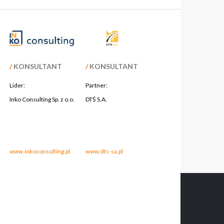
/
KONSULTANT
/
KONSULTANT
Lider:
Partner:
Inko Consulting Sp. z o.o.
DTŚ S.A.
.
.
.
.
www.inkoconsulting.pl
www.dts-sa.pl