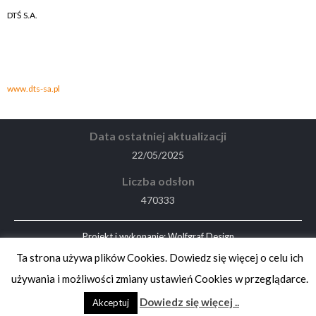
DTŚ S.A.
.
.
www.dts-sa.pl
Data ostatniej aktualizacji
22/05/2025
Liczba odsłon
470333
Projekt i wykonanie:
Wolfgraf Design
Ta strona używa plików Cookies. Dowiedz się więcej o celu ich
używania i możliwości zmiany ustawień Cookies w przeglądarce.
Dowiedz się więcej ..
Akceptuj