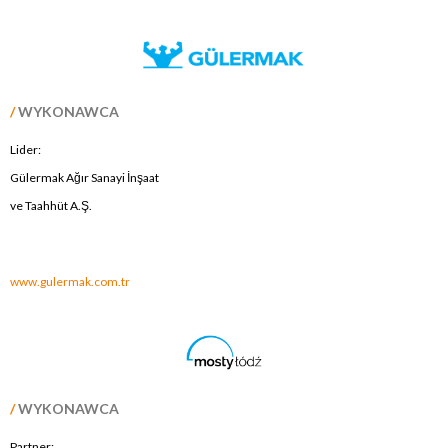
/
WYKONAWCA
Lider:
Gülermak Ağır Sanayi İnşaat
ve Taahhüt A.Ş.
.
www.gulermak.com.tr
/
WYKONAWCA
Partner: