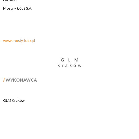
Mosty – Łódź S.A.
.
.
www.mosty-lodz.pl
/
WYKONAWCA
GLM Kraków