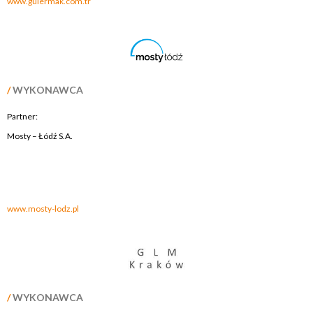
www.gulermak.com.tr
/
WYKONAWCA
Partner:
Mosty – Łódź S.A.
.
.
www.mosty-lodz.pl
/
WYKONAWCA