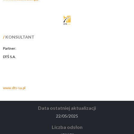
/
KONSULTANT
Partner:
DTŚ S.A.
.
.
www.dts-sa.pl
Data ostatniej aktualizacji
22/05/2025
Liczba odsłon