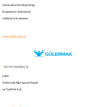
Generalna Dyrekcja Dróg
Krajowych i Autostrad
Oddział w Krakowie
.
www.gddkia.gov.pl
/
WYKONAWCA
Lider:
Gülermak Ağır Sanayi İnşaat
ve Taahhüt A.Ş.
.