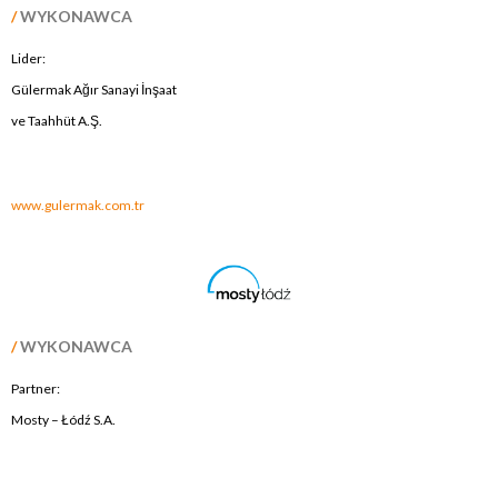
/
WYKONAWCA
Lider:
Gülermak Ağır Sanayi İnşaat
ve Taahhüt A.Ş.
.
www.gulermak.com.tr
/
WYKONAWCA
Partner:
Mosty – Łódź S.A.
.
.