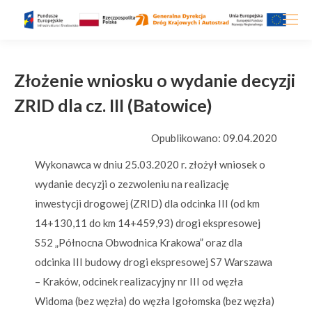
Złożenie wniosku o wydanie decyzji
ZRID dla cz. III (Batowice)
Opublikowano: 09.04.2020
Wykonawca w dniu 25.03.2020 r. złożył wniosek o
wydanie decyzji o zezwoleniu na realizację
inwestycji drogowej (ZRID) dla odcinka III (od km
14+130,11 do km 14+459,93) drogi ekspresowej
S52 „Północna Obwodnica Krakowa” oraz dla
odcinka III budowy drogi ekspresowej S7 Warszawa
– Kraków, odcinek realizacyjny nr III od węzła
Widoma (bez węzła) do węzła Igołomska (bez węzła)