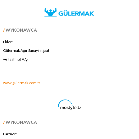
/
WYKONAWCA
Lider:
Gülermak Ağır Sanayi İnşaat
ve Taahhüt A.Ş.
.
www.gulermak.com.tr
/
WYKONAWCA
Partner: